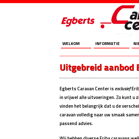
Startpagina
Onze Merken
On
WELKOM
INFORMATIE
NI
STARTPAGINA
ERIBA CARAVANS
NI
NIEUWS
VERZEKEREN
CA
Uitgebreid aanbod 
ACTIES
FINANCIEREN
CA
WERKPLAATS
Egberts Caravan Center is
exclusief
Eri
in vrijwel alle uitvoeringen. Zo kunt u
vinden het belangrijk dat u de versche
caravan volledig naar uw smaak samen t
passend advies.
Wij hebben diverse Eriba caravans wel