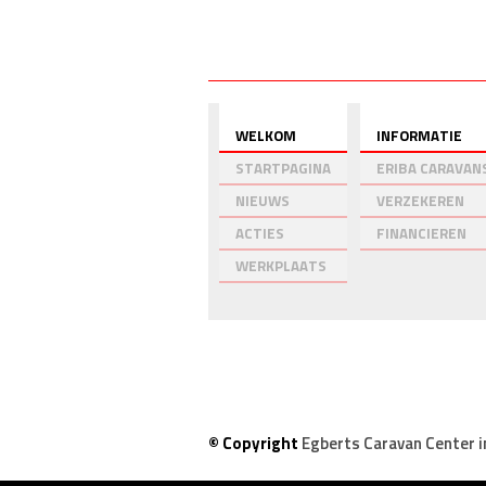
Startpagina
Onze Merken
WELKOM
INFORMATIE
STARTPAGINA
ERIBA CARAVAN
NIEUWS
VERZEKEREN
ACTIES
FINANCIEREN
WERKPLAATS
© Copyright
Egberts Caravan Center i