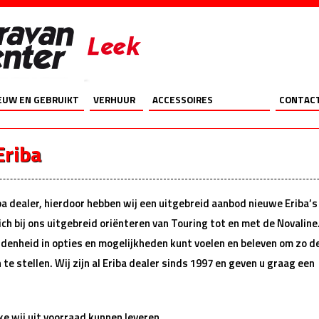
s Aanbod
Vakantie
Al het overige
Onze gege
EUW EN GEBRUIKT
VERHUUR
ACCESSOIRES
CONTAC
EUWE CARAVANS
CARAVANS
VOORTENTEN EN LUIFELS
OPENING
RAVAN OCCASIONS
MOVERS
VACATU
Eriba
MPER OCCASIONS
ACCESSOIRES
ONDERH
OFFERT
ba dealer, hierdoor hebben wij een uitgebreid aanbod nieuwe Eriba’s
 zich bij ons uitgebreid oriënteren van Touring tot en met de Novaline
idenheid in opties en mogelijkheden kunt voelen en beleven om zo d
e stellen. Wij zijn al Eriba dealer sinds 1997 en geven u graag een
ke wij uit voorraad kunnen leveren