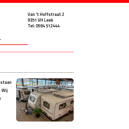
Van 't Hoffstraat 2
9351 VH Leek
Tel: 0594 512444
vens
T
STIJDEN
RES
OUDSAFSPRAAK
E
 staan
. Wij
e