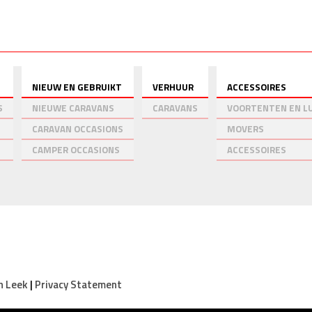
Ons Aanbod
Vakantie
Al het overige
NIEUW EN GEBRUIKT
VERHUUR
ACCESSOIRES
S
NIEUWE CARAVANS
CARAVANS
VOORTENTEN EN LU
CARAVAN OCCASIONS
MOVERS
CAMPER OCCASIONS
ACCESSOIRES
n Leek
|
Privacy Statement