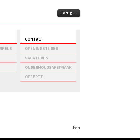
Terug ...
Onze gegevens
CONTACT
IFELS
OPENINGSTIJDEN
VACATURES
ONDERHOUDSAFSPRAAK
OFFERTE
top